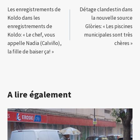
Navigation
Les enregistrements de
Détage clandestin dans
de
Koldo dans les
la nouvelle source
l’article
enregistrements de
Glòries: « Les piscines
Koldo: « Le chef, vous
municipales sont très
appelle Nadia (Calviño),
chères »
la fille de baiser ça! »
A lire également