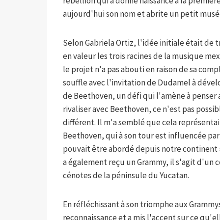
rébellion qui a donné naissance à la première
aujourd'hui son nom et abrite un petit musée
Selon Gabriela Ortiz, l'idée initiale était de
en valeur les trois racines de la musique me
le projet n'a pas abouti en raison de sa com
souffle avec l'invitation de Dudamel à dév
de Beethoven, un défi qui l'amène à penser au
rivaliser avec Beethoven, ce n'est pas possi
différent. Il m'a semblé que cela représenta
Beethoven, qui à son tour est influencée par
pouvait être abordé depuis notre continent »
a également reçu un Grammy, il s'agit d'un c
cénotes de la péninsule du Yucatan.
En réfléchissant à son triomphe aux Grammys,
reconnaissance et a mis l'accent sur ce qu'el