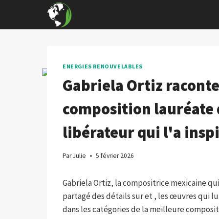
Skip
to
content
ENERGIES RENOUVELABLES
Gabriela Ortiz raconte 
composition lauréate
libérateur qui l'a insp
Par
Julie
5 février 2026
Gabriela Ortiz, la compositrice mexicaine qu
partagé des détails sur et , les œuvres qui 
dans les catégories de la meilleure composi