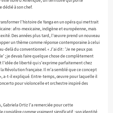
 ville libre d'Amérique, un territoire qui porte
 dédié à son chef.
 transformer l'histoire de Yanga en un opéra qui mettrait
xicaine : afro-mexicaine, indigène et européenne, mais
plexité. Des années plus tard, l'œuvre prend un nouveau
elopper un thème comme réponse contemporaine à celui
-delà du conventionnel. « J'ai dit : 'Je ne peux pas
ble' ; je devais faire quelque chose de complètement
it l'idée de liberté qui s'exprime parfaitement chez
 la Révolution française. Il m'a semblé que ce concept
, a-t-il expliqué. Entre-temps, œuvre pour laquelle il
oncerto pour violoncelle et orchestre inspiré des
 Gabriela Ortiz l'a remerciée pour cette
le considère comme vraiment significatif : son identité