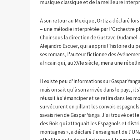
musique classique et de la meilleure interpr
À son retour au Mexique, Ortiz a déclaré lor
– une mélodie interprétée par l'Orchestre p
Choir sous la direction de Gustavo Dudamel –
Alejandro Escuer, qui a appris l'histoire du 
ses romans, l'auteur fictionne des événemen
africain qui, au XVIe siècle, mena une rébel
Il existe peu d'informations sur Gaspar Yang
mais on sait qu'à son arrivée dans le pays, il s
réussit à s'émanciper et se retira dans les 
survécurent en pillant les convois espagnols
savais rien de Gaspar Yanga. J'ai trouvé cett
des Bois qui attaquait les Espagnols et distr
montagnes », a déclaré l'enseignant de l'UNA