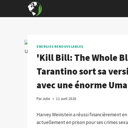
Skip
to
content
ENERGIES RENOUVELABLES
'Kill Bill: The Whole B
Tarantino sort sa vers
avec une énorme Um
Par
Julie
11 avril 2026
Harvey Weinstein a réussi financièrement en 2
actuellement en prison pour ses crimes sexue