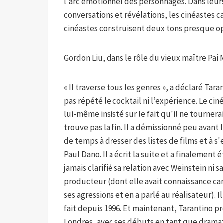
l'arc émotionnel des personnages. Dans leurs
conversations et révélations, les cinéastes 
cinéastes construisent deux tons presque opp
Gordon Liu, dans le rôle du vieux maître Pai Me
« Il traverse tous les genres », a déclaré Taran
pas répété le cocktail ni l’expérience. Le cin
lui-même insisté sur le fait qu'il ne tournerait 
trouve pas la fin. Il a démissionné peu avant 
de temps à dresser des listes de films et à 
Paul Dano. Il a écrit la suite et a finalement 
jamais clarifié sa relation avec Weinstein ni
producteur (dont elle avait connaissance ca
ses agressions et en a parlé au réalisateur). Il
fait depuis 1996. Et maintenant, Tarantino p
Londres, avec ses débuts en tant que drama