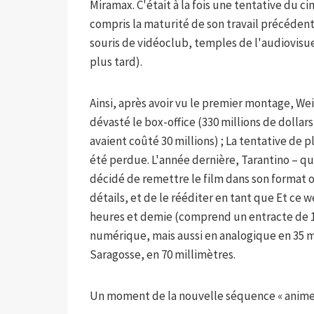
Miramax. C'était à la fois une tentative du c
compris la maturité de son travail précéde
souris de vidéoclub, temples de l'audiovisuel
plus tard).
Ainsi, après avoir vu le premier montage, Wein
dévasté le box-office (330 millions de dollar
avaient coûté 30 millions) ; La tentative de
été perdue. L'année dernière, Tarantino – qui
décidé de remettre le film dans son format o
détails, et de le rééditer en tant que Et c
heures et demie (comprend un entracte de 15
numérique, mais aussi en analogique en 35 m
Saragosse, en 70 millimètres.
Un moment de la nouvelle séquence « anime » d