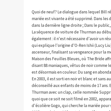
Quoi de neuf? Le dialogue dans lequel Bill révé
mariée est vivante a été supprimé. Dans les d
dans la dernière ligne droite ; Dans le public,
La séquence de voiture de Thurman au début
également : il n'est nécessaire d'avoir un r
qui explique l'origine d'O-Ren Ishii (Lucy Li
ascenseur, finalisant sa vengeance pour la m
Maison des Feuilles Bleues, où The Bride af
disant 88 maniaques, vêtus de noir comme les
est désormais en couleur. Du sang en abonda
En 2003, il est sorti en noir et blanc et sans
déconseillé aux enfants de moins de 17 ans. E
Thurman avec un clap, celle nommée Suppri
quoi que ce soit ne soit filmé en 2002, apparaî
d'écolière Gogo, qui cherche la mariée pour