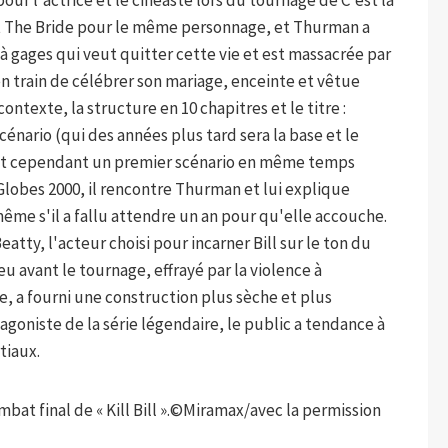
our l'actrice et le cinéaste lors du tournage de C'est là
t The Bride pour le même personnage, et Thurman a
à gages qui veut quitter cette vie et est massacrée par
en train de célébrer son mariage, enceinte et vêtue
ontexte, la structure en 10 chapitres et le titre :
énario (qui des années plus tard sera la base et le
crit cependant un premier scénario en même temps
Globes 2000, il rencontre Thurman et lui explique
ême s'il a fallu attendre un an pour qu'elle accouche.
atty, l'acteur choisi pour incarner Bill sur le ton du
u avant le tournage, effrayé par la violence à
, a fourni une construction plus sèche et plus
goniste de la série légendaire, le public a tendance à
tiaux.
t final de « Kill Bill ».
©Miramax/avec la permission