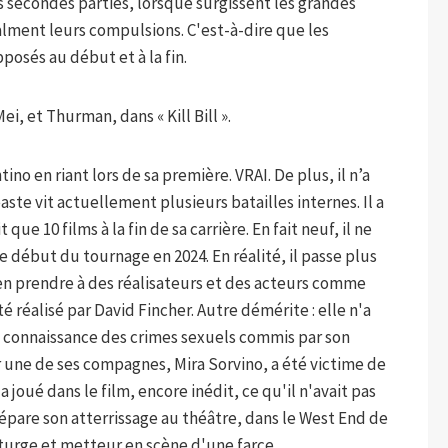
 secondes parties, lorsque surgissent les grandes
calment leurs compulsions. C'est-à-dire que les
osés au début et à la fin.
i, et Thurman, dans « Kill Bill ».
tino en riant lors de sa première. VRAI. De plus, il n’a
éaste vit actuellement plusieurs batailles internes. Il a
que 10 films à la fin de sa carrière. En fait neuf, il ne
le début du tournage en 2024. En réalité, il passe plus
s'en prendre à des réalisateurs et des acteurs comme
été réalisé par David Fincher. Autre démérite : elle n'a
 sa connaissance des crimes sexuels commis par son
r une de ses compagnes, Mira Sorvino, a été victime de
 a joué dans le film, encore inédit, ce qu'il n'avait pas
répare son atterrissage au théâtre, dans le West End de
turge et metteur en scène d'une farce