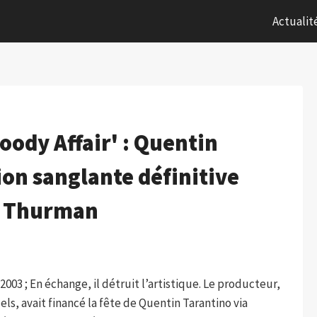
Actualit
loody Affair' : Quentin
ion sanglante définitive
a Thurman
003 ; En échange, il détruit l’artistique. Le producteur,
ls, avait financé la fête de Quentin Tarantino via