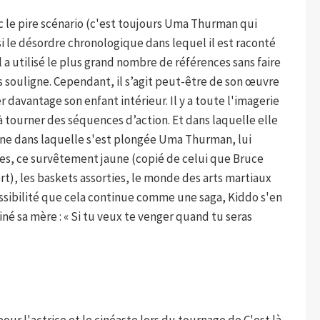
c le pire scénario (c'est toujours Uma Thurman qui
le désordre chronologique dans lequel il est raconté
 a utilisé le plus grand nombre de références sans faire
es souligne. Cependant, il s’agit peut-être de son œuvre
er davantage son enfant intérieur. Il y a toute l'imagerie
s à tourner des séquences d’action. Et dans laquelle elle
ïne dans laquelle s'est plongée Uma Thurman, lui
es, ce survêtement jaune (copié de celui que Bruce
ort), les baskets assorties, le monde des arts martiaux
ossibilité que cela continue comme une saga, Kiddo s'en
iné sa mère : « Si tu veux te venger quand tu seras