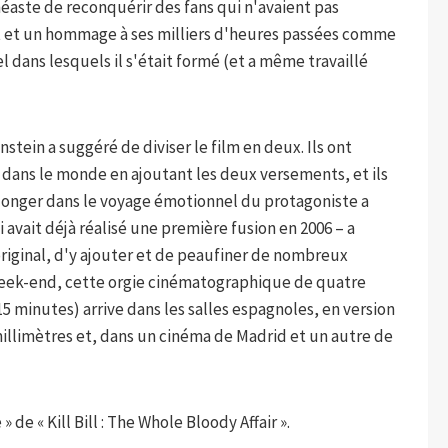
inéaste de reconquérir des fans qui n'avaient pas
nt et un hommage à ses milliers d'heures passées comme
 dans lesquels il s'était formé (et a même travaillé
stein a suggéré de diviser le film en deux. Ils ont
s dans le monde en ajoutant les deux versements, et ils
 plonger dans le voyage émotionnel du protagoniste a
 avait déjà réalisé une première fusion en 2006 – a
riginal, d'y ajouter et de peaufiner de nombreux
e week-end, cette orgie cinématographique de quatre
 minutes) arrive dans les salles espagnoles, en version
illimètres et, dans un cinéma de Madrid et un autre de
e « Kill Bill : The Whole Bloody Affair ».