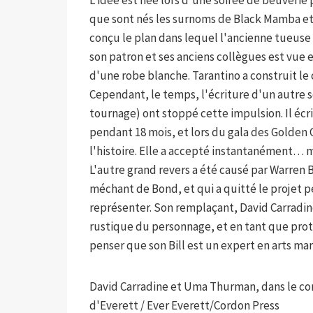
L'idée est née lors d'une soirée de beuverie p
que sont nés les surnoms de Black Mamba e
conçu le plan dans lequel l'ancienne tueuse 
son patron et ses anciens collègues est vue 
d'une robe blanche. Tarantino a construit le c
Cependant, le temps, l'écriture d'un autre sc
tournage) ont stoppé cette impulsion. Il é
pendant 18 mois, et lors du gala des Golden 
l'histoire. Elle a accepté instantanément… m
L'autre grand revers a été causé par Warren Be
méchant de Bond, et qui a quitté le projet pe
représenter. Son remplaçant, David Carradine
rustique du personnage, et en tant que prota
penser que son Bill est un expert en arts mar
David Carradine et Uma Thurman, dans le comba
d'Everett / Ever Everett/Cordon Press