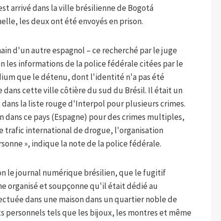
st arrivé dans la ville brésilienne de Bogotá
elle, les deux ont été envoyés en prison.
ain d'un autre espagnol – ce recherché par le juge
n les informations de la police fédérale citées par le
dium que le détenu, dont l'identité n'a pas été
ans cette ville côtière du sud du Brésil. Il était un
t dans la liste rouge d'Interpol pour plusieurs crimes.
ion dans ce pays (Espagne) pour des crimes multiples,
 trafic international de drogue, l'organisation
rsonne », indique la note de la police fédérale.
n le journal numérique brésilien, que le fugitif
me organisé et soupçonne qu'il était dédié au
ffectuée dans une maison dans un quartier noble de
fets personnels tels que les bijoux, les montres et même