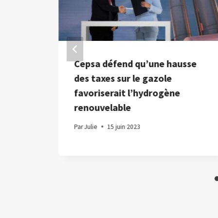
e
Cepsa défend qu’une hausse
acée
des taxes sur le gazole
ire
favoriserait l’hydrogène
iche
renouvelable
Par
Julie
15 juin 2023