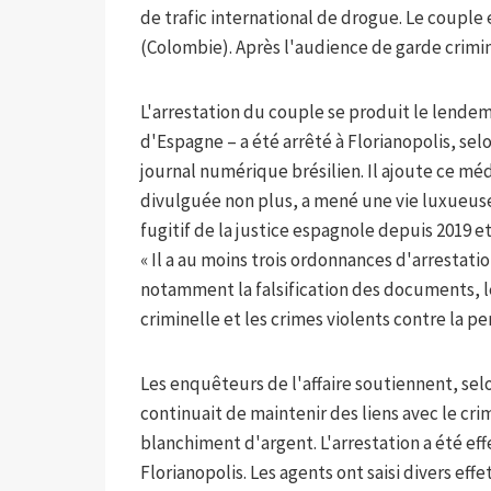
de trafic international de drogue. Le couple e
(Colombie). Après l'audience de garde crimin
L'arrestation du couple se produit le lendem
d'Espagne – a été arrêté à Florianopolis, selo
journal numérique brésilien. Il ajoute ce mé
divulguée non plus, a mené une vie luxueuse d
fugitif de la justice espagnole depuis 2019 e
« Il a au moins trois ordonnances d'arrestat
notamment la falsification des documents, le
criminelle et les crimes violents contre la pe
Les enquêteurs de l'affaire soutiennent, selo
continuait de maintenir des liens avec le cri
blanchiment d'argent. L'arrestation a été e
Florianopolis. Les agents ont saisi divers ef