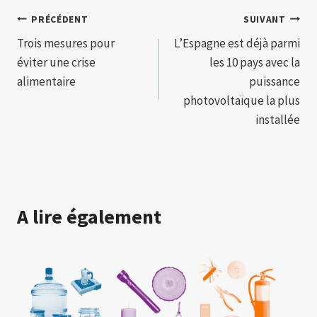
Navigation
PRÉCÉDENT
SUIVANT
Trois mesures pour
L’Espagne est déjà parmi
de
éviter une crise
les 10 pays avec la
l’article
alimentaire
puissance
photovoltaïque la plus
installée
A lire également