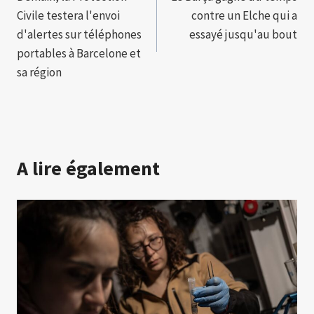
de
Civile testera l'envoi
contre un Elche qui a
l’article
d'alertes sur téléphones
essayé jusqu'au bout
portables à Barcelone et
sa région
A lire également