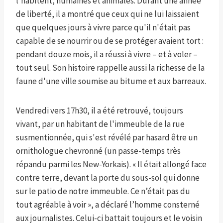
l'habitent, humaines et animales. Durant une année
de liberté, il a montré que ceux qui ne lui laissaient
que quelques jours à vivre parce qu'il n'était pas
capable de se nourrir ou de se protéger avaient tort :
pendant douze mois, il a réussi à vivre – et à voler –
tout seul. Son histoire rappelle aussi la richesse de la
faune d'une ville soumise au bitume et aux barreaux.
Vendredi vers 17h30, il a été retrouvé, toujours
vivant, par un habitant de l'immeuble de la rue
susmentionnée, qui s'est révélé par hasard être un
ornithologue chevronné (un passe-temps très
répandu parmi les New-Yorkais). « Il était allongé face
contre terre, devant la porte du sous-sol qui donne
sur le patio de notre immeuble. Ce n’était pas du
tout agréable à voir », a déclaré l’homme consterné
aux journalistes. Celui-ci battait toujours et le voisin