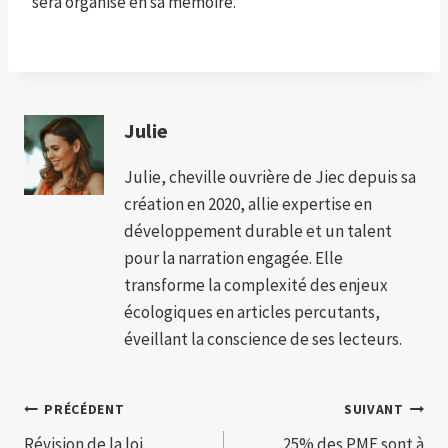
sera organisé en sa mémoire.
Julie
Julie, cheville ouvrière de Jiec depuis sa
création en 2020, allie expertise en
développement durable et un talent
pour la narration engagée. Elle
transforme la complexité des enjeux
écologiques en articles percutants,
éveillant la conscience de ses lecteurs.
Navigation
PRÉCÉDENT
SUIVANT
Révision de la loi
25% des PME sont à