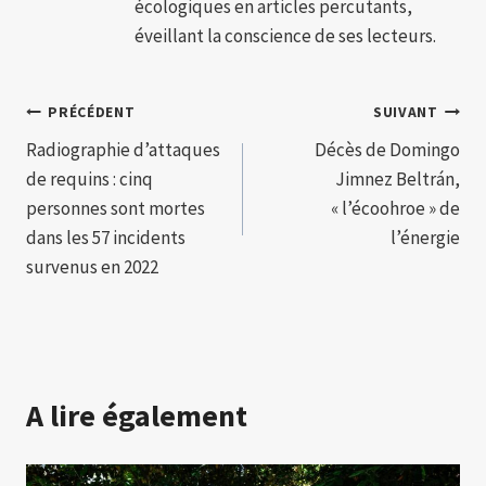
écologiques en articles percutants,
éveillant la conscience de ses lecteurs.
Navigation
PRÉCÉDENT
SUIVANT
Radiographie d’attaques
Décès de Domingo
de
de requins : cinq
Jimnez Beltrán,
l’article
personnes sont mortes
« l’écoohroe » de
dans les 57 incidents
l’énergie
survenus en 2022
A lire également