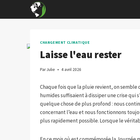
Skip
to
content
CHANGEMENT CLIMATIQUE
Laisse l'eau rester
Par
Julie
4 avril 2026
Chaque fois que la pluie revient, on semble 
humides suffisaient à dissiper une crise qui s
quelque chose de plus profond : nous continu
concernant l’eau et nous fonctionnons toujou
plus rapidement possible. Lorsque le véritabl
En ce mois où est commémorée la Journée mond