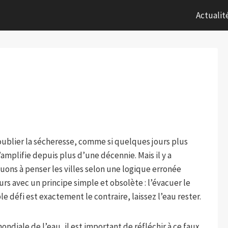
Actualit
oublier la sécheresse, comme si quelques jours plus
’amplifie depuis plus d’une décennie. Mais il y a
ons à penser les villes selon une logique erronée
rs avec un principe simple et obsolète : l’évacuer le
e défi est exactement le contraire, laissez l’eau rester.
iale de l’eau, il est important de réfléchir à ce faux