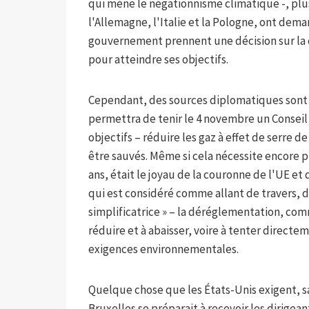
qui mène le négationnisme climatique -, plu
l'Allemagne, l'Italie et la Pologne, ont dem
gouvernement prennent une décision sur la qu
pour atteindre ses objectifs.
Cependant, des sources diplomatiques sont
permettra de tenir le 4 novembre un Conseil 
objectifs – réduire les gaz à effet de serre d
être sauvés. Même si cela nécessite encore pl
ans, était le joyau de la couronne de l'UE et
qui est considéré comme allant de travers, de
simplificatrice » – la déréglementation, com
réduire et à abaisser, voire à tenter direct
exigences environnementales.
Quelque chose que les États-Unis exigent, s
Bruxelles se préparait à recevoir les dirigea