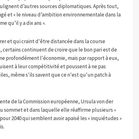
soulignent d’autres sources diplomatiques. Après tout,
ngé et « le niveau d’ambition environnementale dans la
 qu’il y a dix ans ».
er et qui craint d'être distancée dans la course
, certains continuent de croire que le bon pari est de
rme profondément l'économie, mais par rapport à eux,
uisent à leur compétitivité et poussent à ne pas
es, même s'ils savent que ce n'est qu'un patch à
idente de la Commission européenne, Ursula von der
u sommet et dans laquelle elle réaffirme plusieurs «
fs pour 2040 qui semblent avoir apaisé les « inquiétudes »
s.