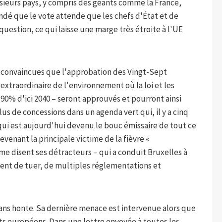
sieurs pays, y compris des géants comme la France,
andé que le vote attende que les chefs d'État et de
estion, ce qui laisse une marge très étroite à l'UE
 convaincues que l'approbation des Vingt-Sept
extraordinaire de l'environnement où la loi et les
e 90% d'ici 2040 – seront approuvés et pourront ainsi
us de concessions dans un agenda vert qui, il y a cinq
 qui est aujourd'hui devenu le bouc émissaire de tout ce
venant la principale victime de la fièvre «
me disent ses détracteurs – qui a conduit Bruxelles à
ement de tuer, de multiples réglementations et
ans honte. Sa dernière menace est intervenue alors que
nts européens. Dans une lettre envoyée à toutes les