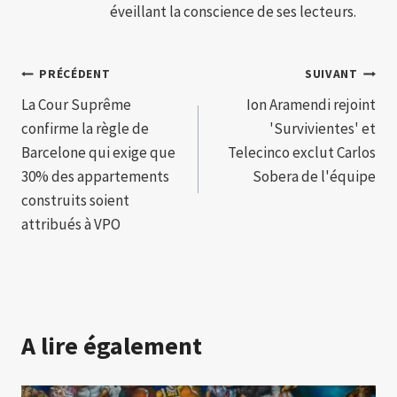
éveillant la conscience de ses lecteurs.
Navigation
PRÉCÉDENT
SUIVANT
La Cour Suprême
Ion Aramendi rejoint
de
confirme la règle de
'Survivientes' et
l’article
Barcelone qui exige que
Telecinco exclut Carlos
30% des appartements
Sobera de l'équipe
construits soient
attribués à VPO
A lire également