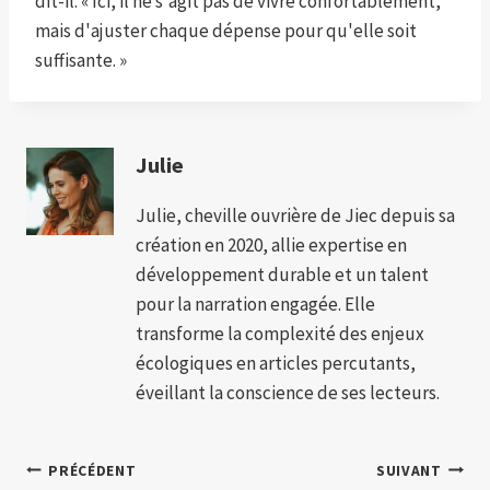
dit-il. « Ici, il ne s'agit pas de vivre confortablement,
mais d'ajuster chaque dépense pour qu'elle soit
suffisante. »
Julie
Julie, cheville ouvrière de Jiec depuis sa
création en 2020, allie expertise en
développement durable et un talent
pour la narration engagée. Elle
transforme la complexité des enjeux
écologiques en articles percutants,
éveillant la conscience de ses lecteurs.
Navigation
PRÉCÉDENT
SUIVANT