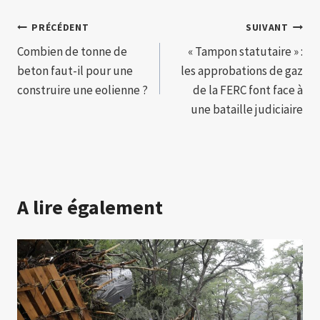
Navigation
PRÉCÉDENT
SUIVANT
Combien de tonne de
« Tampon statutaire » :
de
beton faut-il pour une
les approbations de gaz
l’article
construire une eolienne ?
de la FERC font face à
une bataille judiciaire
A lire également