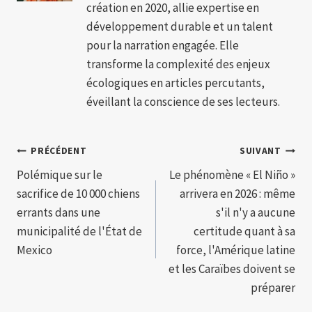
création en 2020, allie expertise en
développement durable et un talent
pour la narration engagée. Elle
transforme la complexité des enjeux
écologiques en articles percutants,
éveillant la conscience de ses lecteurs.
Navigation
PRÉCÉDENT
SUIVANT
Polémique sur le
Le phénomène « El Niño »
de
sacrifice de 10 000 chiens
arrivera en 2026 : même
l’article
errants dans une
s'il n'y a aucune
municipalité de l'État de
certitude quant à sa
Mexico
force, l'Amérique latine
et les Caraïbes doivent se
préparer