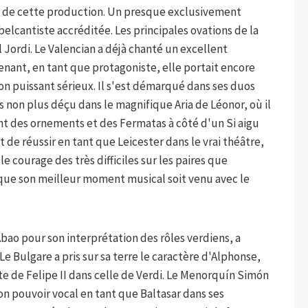
ès de cette production. Un presque exclusivement
elcantiste accréditée. Les principales ovations de la
l Jordi. Le Valencian a déjà chanté un excellent
tenant, en tant que protagoniste, elle portait encore
n puissant sérieux. Il s'est démarqué dans ses duos
s non plus déçu dans le magnifique Aria de Léonor, où il
ant des ornements et des Fermatas à côté d'un Si aigu
t de réussir en tant que Leicester dans le vrai théâtre,
le courage des très difficiles sur les paires que
 que son meilleur moment musical soit venu avec le
bao pour son interprétation des rôles verdiens, a
 Bulgare a pris sur sa terre le caractère d'Alphonse,
e de Felipe II dans celle de Verdi. Le Menorquín Simón
on pouvoir vocal en tant que Baltasar dans ses