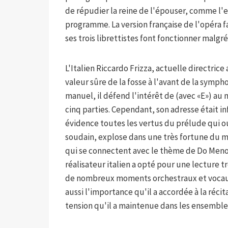
de répudier la reine de l'épouser, comme l
programme. La version française de l'opéra f
ses trois librettistes font fonctionner malgr
L'Italien Riccardo Frizza, actuelle directric
valeur sûre de la fosse à l'avant de la sym
manuel, il défend l'intérêt de (avec «E») au n
cinq parties. Cependant, son adresse était inf
évidence toutes les vertus du prélude qui ou
soudain, explose dans une très fortune du m
qui se connectent avec le thème de Do Menor
réalisateur italien a opté pour une lecture t
de nombreux moments orchestraux et vocaux. 
aussi l'importance qu'il a accordée à la réci
tension qu'il a maintenue dans les ensemble