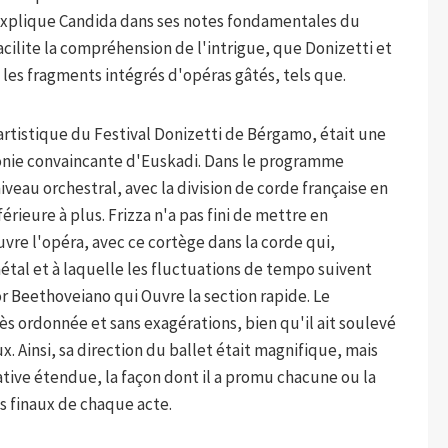
'explique Candida dans ses notes fondamentales du
acilite la compréhension de l'intrigue, que Donizetti et
é les fragments intégrés d'opéras gâtés, tels que.
e artistique du Festival Donizetti de Bérgamo, était une
phonie convaincante d'Euskadi. Dans le programme
iveau orchestral, avec la division de corde française en
érieure à plus. Frizza n'a pas fini de mettre en
vre l'opéra, avec ce cortège dans la corde qui,
étal et à laquelle les fluctuations de tempo suivent
 Beethoveiano qui Ouvre la section rapide. Le
rès ordonnée et sans exagérations, bien qu'il ait soulevé
Ainsi, sa direction du ballet était magnifique, mais
tative étendue, la façon dont il a promu chacune ou la
s finaux de chaque acte.