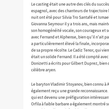
Le casting était une autre des clés du succ
espagnol, avec des chanteurs de trajectoire b
nuit ont été pour Silvia Tro Santafé et Ismae
Giovanna Seymour il y a trois ans, mais main
son homogénéité vocale, son courageux et so
avec Fernand et Alphense, bien qu'il n'ait pa
a particulièrement élevé la finale, incorpor
de sa propre récolte. Le Cadiz Tenor, qui vien
était un solide Fernand. Il a été compté avec 
Donizetti a écrits pour Gilbert Duprez, bien
célèbre aryen.
Le baryton Vladimir Stoyanov, bien connu à A
également reçu une grande reconnaissance. Le
qui est devenu une préfiguration intéressant
Orfila à faible barbare a également montré s