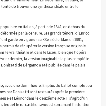
 a tenté de trouver une synthèse idéale entre le
opulaire en italien, à partir de 1842, en dehors du
éformée par la censure. Les grands ténors, d'Enrico
l'ont gardé en vigueur au XXe siècle. Mais en 1991,
a permis de récupérer la version française originale.
ans le vrai théâtre et dans le Liceu, bien que l'opéra
février dernier, la version imaginable la plus complète
 Donizetti de Bérgamo a été publiée dans le palais
ue, avec une demi-heure. En plus du ballet complet ou
imés par Donizetti sont restaurés après la première.
hense et Léonor dans le deuxième acte. Il s'agit d'un
lequel le roi castilien avoue à son amant l'intention