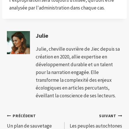
l'expropriation sera toujours utilisée, qui doit être
analysée par l'administration dans chaque cas.
Julie
Julie, cheville ouvrière de Jiec depuis sa
création en 2020, allie expertise en
développement durable et un talent
pour la narration engagée. Elle
transforme la complexité des enjeux
écologiques en articles percutants,
éveillant la conscience de ses lecteurs.
Navigation
PRÉCÉDENT
SUIVANT
Un plan de sauvetage
Les peuples autochtones