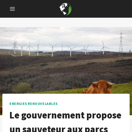
Skip
to
content
ENERGIES RENOUVELABLES
Le gouvernement propose
un sauveteur aux parcs