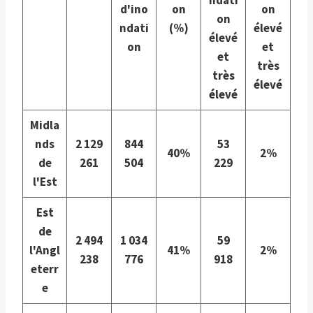
ndati
d'ino
on
on
on
ndati
(%)
élevé
élevé
on
et
et
très
très
élevé
élevé
Midla
nds
2 129
844
53
40%
2%
de
261
504
229
l'Est
Est
de
2 494
1 034
59
l'Angl
41%
2%
238
776
918
eterr
e