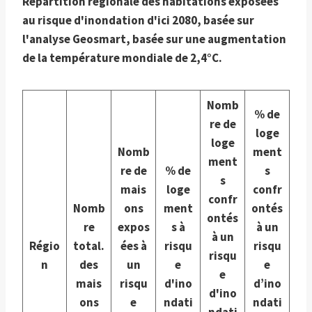
Répartition régionale des habitations exposées
au risque d'inondation d'ici 2080, basée sur
l'analyse Geosmart, basée sur une augmentation
de la température mondiale de 2,4°C.
Nomb
% de
re de
loge
loge
Nomb
ment
ment
re de
% de
s
s
mais
loge
confr
confr
Nomb
ons
ment
ontés
ontés
re
expos
s à
à un
à un
Régio
total.
ées à
risqu
risqu
risqu
n
des
un
e
e
e
mais
risqu
d'ino
d’ino
d'ino
ons
e
ndati
ndati