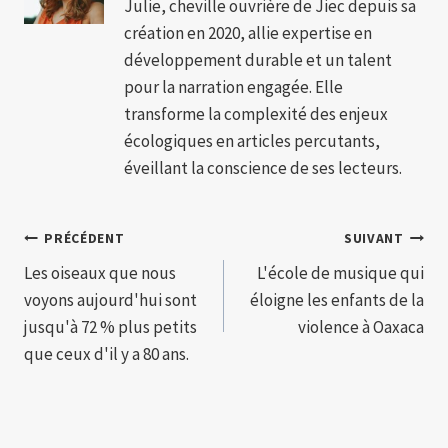
Julie, cheville ouvrière de Jiec depuis sa
création en 2020, allie expertise en
développement durable et un talent
pour la narration engagée. Elle
transforme la complexité des enjeux
écologiques en articles percutants,
éveillant la conscience de ses lecteurs.
Navigation
PRÉCÉDENT
SUIVANT
Les oiseaux que nous
L'école de musique qui
de
voyons aujourd'hui sont
éloigne les enfants de la
l’article
jusqu'à 72 % plus petits
violence à Oaxaca
que ceux d'il y a 80 ans.