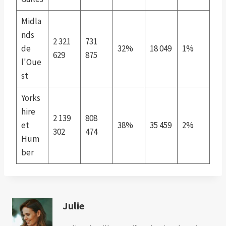
Midla
nds
2 321
731
de
32%
18 049
1%
629
875
l'Oue
st
Yorks
hire
2 139
808
et
38%
35 459
2%
302
474
Hum
ber
Julie