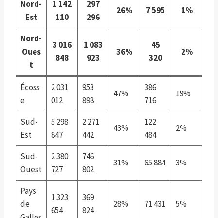
Nord-
1 142
297
26%
7 595
1%
Est
110
296
Nord-
3 016
1 083
45
Oues
36%
2%
848
923
320
t
Écoss
2 031
953
386
47%
19%
e
012
898
716
Sud-
5 298
2 271
122
43%
2%
Est
847
442
484
Sud-
2 380
746
31%
65 884
3%
Ouest
727
802
Pays
1 323
369
de
28%
71 431
5%
654
824
Galles