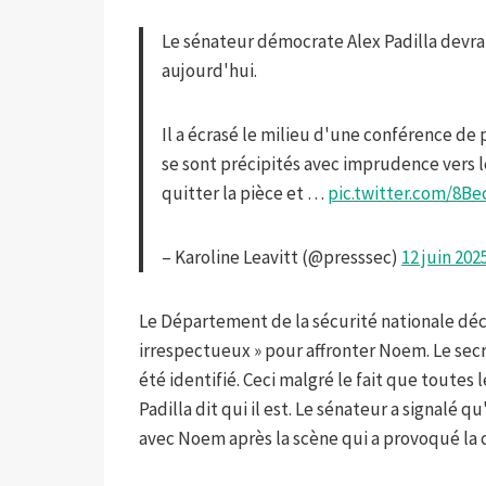
Le sénateur démocrate Alex Padilla devr
aujourd'hui.
Il a écrasé le milieu d'une conférence de 
se sont précipités avec imprudence vers
quitter la pièce et …
pic.twitter.com/8Be
– Karoline Leavitt (@presssec)
12 juin 202
Le Département de la sécurité nationale décl
irrespectueux » pour affronter Noem. Le secrét
été identifié. Ceci malgré le fait que toute
Padilla dit qui il est. Le sénateur a signalé 
avec Noem après la scène qui a provoqué la 