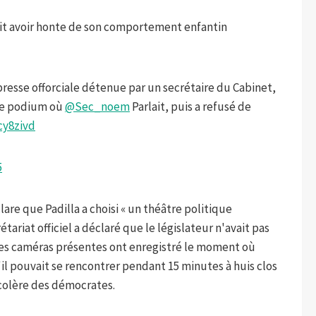
ait avoir honte de son comportement enfantin
presse offorciale détenue par un secrétaire du Cabinet,
 le podium où
@Sec_noem
Parlait, puis a refusé de
cy8zivd
5
are que Padilla a choisi « un théâtre politique
ariat officiel a déclaré que le législateur n'avait pas
s les caméras présentes ont enregistré le moment où
qu'il pouvait se rencontrer pendant 15 minutes à huis clos
colère des démocrates.