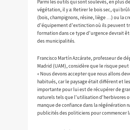
Parmi les outils qui sont soulevés, en plus de
végétation, il y a: Retirer le bois sec, qui brû
(bois, champignons, résine, liège …) ou la c
d'équipement d'extinction où ils peuvent trav
formation dans ce type d'urgence devrait êtr
des municipalités.
Francisco Martín Azcárate, professeur de d
Madrid (UAM), considère que le risque peut ê
« Nous devons accepter que nous allons devoi
habitués, car le paysage était différent et l
importante pour lui est de récupérer de gra
naturels tels que l'utilisation d'herbivores 
manque de confiance dans la régénération na
publicités des politiciens pour commencer l