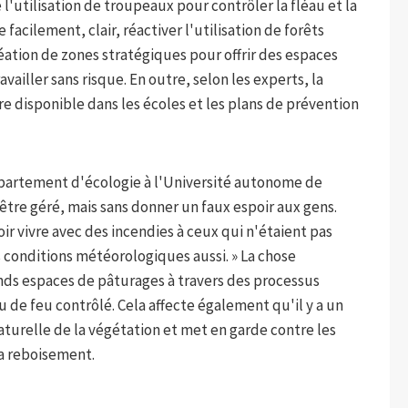
 l'utilisation de troupeaux pour contrôler la fléau et la
le facilement, clair, réactiver l'utilisation de forêts
réation de zones stratégiques pour offrir des espaces
ailler sans risque. En outre, selon les experts, la
e disponible dans les écoles et les plans de prévention
épartement d'écologie à l'Université autonome de
tre géré, mais sans donner un faux espoir aux gens.
r vivre avec des incendies à ceux qui n'étaient pas
es conditions météorologiques aussi. » La chose
nds espaces de pâturages à travers des processus
ou de feu contrôlé. Cela affecte également qu'il y a un
turelle de la végétation et met en garde contre les
a reboisement.