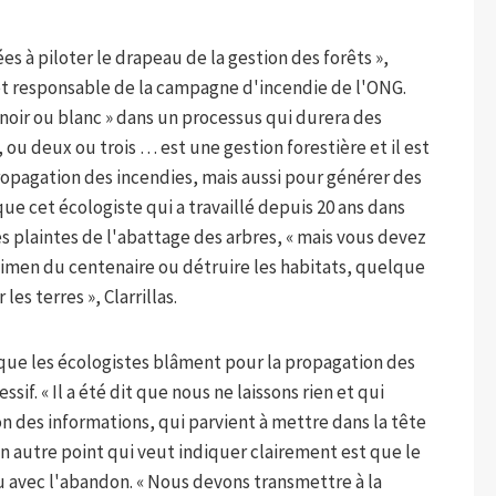
s à piloter le drapeau de la gestion des forêts »,
 et responsable de la campagne d'incendie de l'ONG.
 noir ou blanc » dans un processus qui durera des
, ou deux ou trois … est une gestion forestière et il est
ropagation des incendies, mais aussi pour générer des
ue cet écologiste qui a travaillé depuis 20 ans dans
es plaintes de l'abattage des arbres, « mais vous devez
écimen du centenaire ou détruire les habitats, quelque
es terres », Clarrillas.
 que les écologistes blâment pour la propagation des
if. « Il a été dit que nous ne laissons rien et qui
des informations, qui parvient à mettre dans la tête
n autre point qui veut indiquer clairement est que le
 avec l'abandon. « Nous devons transmettre à la