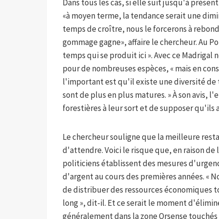
Dans tous les cas, si elle suit jusqu'à prése
«à moyen terme, la tendance serait une dimin
temps de croître, nous le forcerons à rebond
gommage gagne», affaire le chercheur. Au Por
temps qui se produit ici ». Avec ce Madrigal 
pour de nombreuses espèces, « mais en conserv
l'important est qu'il existe une diversité d
sont de plus en plus matures. » À son avis, l'
forestières à leur sort et de supposer qu'ils 
Le chercheur souligne que la meilleure resta
d'attendre. Voici le risque que, en raison de l
politiciens établissent des mesures d'urgen
d'argent au cours des premières années. « N
de distribuer des ressources économiques to
long », dit-il. Et ce serait le moment d'élim
généralement dans la zone Orsense touchés pa