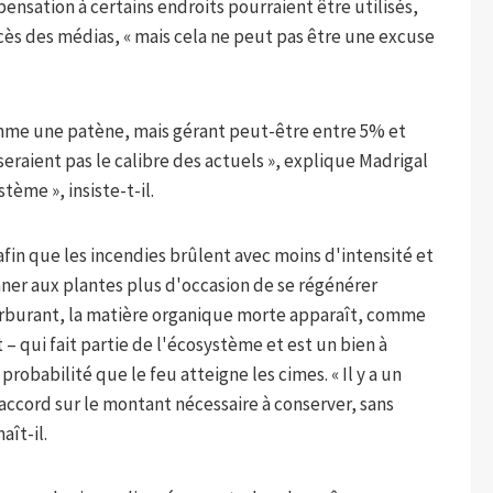
pensation à certains endroits pourraient être utilisés,
cès des médias, « mais cela ne peut pas être une excuse
mme une patène, mais gérant peut-être entre 5% et
seraient pas le calibre des actuels », explique Madrigal
stème », insiste-t-il.
 afin que les incendies brûlent avec moins d'intensité et
onner aux plantes plus d'occasion de se régénérer
arburant, la matière organique morte apparaît, comme
 – qui fait partie de l'écosystème et est un bien à
babilité que le feu atteigne les cimes. « Il y a un
accord sur le montant nécessaire à conserver, sans
aît-il.