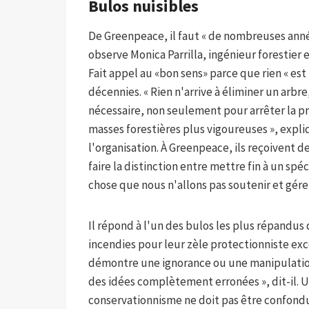
Bulos nuisibles
De Greenpeace, il faut « de nombreuses année
observe Monica Parrilla, ingénieur forestier
Fait appel au «bon sens» parce que rien « est
décennies. « Rien n'arrive à éliminer un arbre
nécessaire, non seulement pour arrêter la p
masses forestières plus vigoureuses », expliq
l'organisation. À Greenpeace, ils reçoivent d
faire la distinction entre mettre fin à un sp
chose que nous n'allons pas soutenir et gérer l
Il répond à l'un des bulos les plus répandus
incendies pour leur zèle protectionniste excess
démontre une ignorance ou une manipulation 
des idées complètement erronées », dit-il. U
conservationnisme ne doit pas être confondu