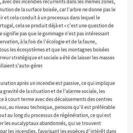
nt, avec des incendies récurrents dans les mêmes zones,
ution de la surface boisée, car l'arbre ne donne pas le
ir et cela conduit à un processus dans lequel le
tugal, cela se produit déjà et « c'est une question de
ne signifie pas que le gommage n'est pas intéressant
ation, à la fois de l'écologie et de la faune,
e tous les écosystèmes et que les montagnes boisées
erreur stratégique et sociale a été de laisser les masses
allaient s'auto-gérer.
uration après un incendie est passive, ce qui implique
a gravité de la situation et de l'alarme sociale, les
ce à court terme avec des décaissements des centres
ous, au niveau technique, pensons qu'il est préférable
ut au long du processus de régénération, ce qui est
iner les eucalyptaux abandonnés, qui se trouvent
r les incendies, favorisant les espèces d'intérêt dans