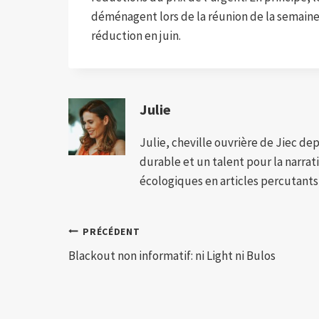
déménagent lors de la réunion de la semaine 
réduction en juin.
Julie
Julie, cheville ouvrière de Jiec de
durable et un talent pour la narra
écologiques en articles percutants,
Navigation
PRÉCÉDENT
Blackout non informatif: ni Light ni Bulos
de
l’article