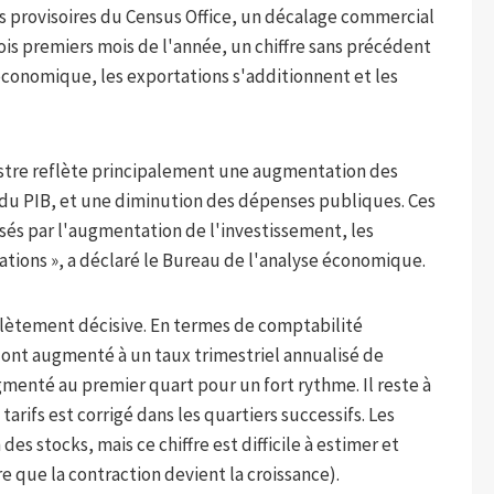
es provisoires du Census Office, un décalage commercial
rois premiers mois de l'année, un chiffre sans précédent
é économique, les exportations s'additionnent et les
estre reflète principalement une augmentation des
l du PIB, et une diminution des dépenses publiques. Ces
s par l'augmentation de l'investissement, les
ions », a déclaré le Bureau de l'analyse économique.
plètement décisive. En termes de comptabilité
 ont augmenté à un taux trimestriel annualisé de
gmenté au premier quart pour un fort rythme. Il reste à
arifs est corrigé dans les quartiers successifs. Les
 stocks, mais ce chiffre est difficile à estimer et
e que la contraction devient la croissance).