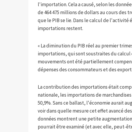
l'importation. Cela a causé, selon les donné
de 464 475 millions de dollars au cours des t
que le PIB se lie. Dans le calcul de l'activit
importations restent.
« La diminution du PIB réel au premier trim
importations, qui sont soustraites du calcu
mouvements ont été partiellement compensé
dépenses des consommateurs et des exportat
La contribution des importations était com
nationale, les importations de marchandises
50,9%. Sans ce ballast, l'économie aurait au
voir dans quelle mesure cet effet avancé des t
données montrent une petite augmentation des
pourrait être examiné (et avec elle, peut-êtr