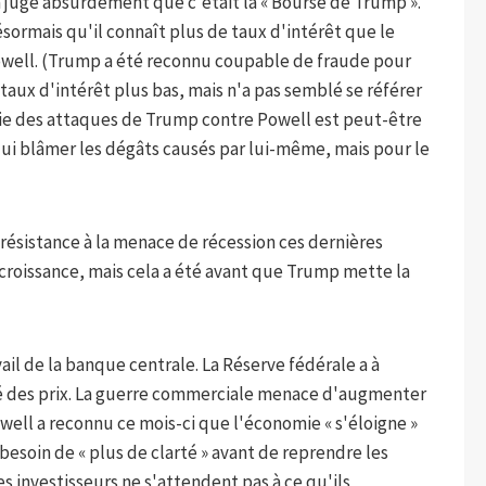
a jugé absurdement que c'était la « Bourse de Trump ».
sormais qu'il connaît plus de taux d'intérêt que le
owell. (Trump a été reconnu coupable de fraude pour
 taux d'intérêt plus bas, mais n'a pas semblé se référer
rtie des attaques de Trump contre Powell est peut-être
qui blâmer les dégâts causés par lui-même, mais pour le
ésistance à la menace de récession ces dernières
e croissance, mais cela a été avant que Trump mette la
il de la banque centrale. La Réserve fédérale a à
lité des prix. La guerre commerciale menace d'augmenter
Powell a reconnu ce mois-ci que l'économie « s'éloigne »
 besoin de « plus de clarté » avant de reprendre les
es investisseurs ne s'attendent pas à ce qu'ils