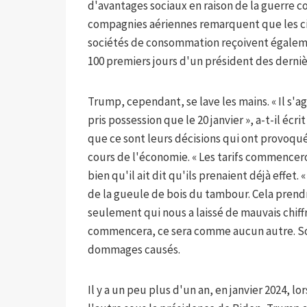
d'avantages sociaux en raison de la guerre 
compagnies aériennes remarquent que les cit
sociétés de consommation reçoivent égaleme
100 premiers jours d'un président des derni
Trump, cependant, se lave les mains. « Il s'a
pris possession que le 20 janvier », a-t-il écr
que ce sont leurs décisions qui ont provoqu
cours de l'économie. « Les tarifs commenceron
bien qu'il ait dit qu'ils prenaient déjà effet
de la gueule de bois du tambour. Cela prendra 
seulement qui nous a laissé de mauvais chiffr
commencera, ce sera comme aucun autre. Soye
dommages causés.
Il y a un peu plus d'un an, en janvier 2024, 