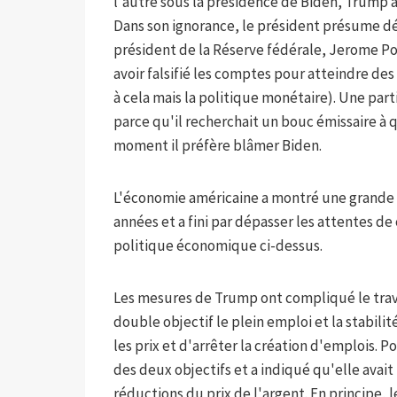
l'autre sous la présidence de Biden, Trump 
Dans son ignorance, le président présume dé
président de la Réserve fédérale, Jerome P
avoir falsifié les comptes pour atteindre des
à cela mais la politique monétaire). Une pa
parce qu'il recherchait un bouc émissaire à 
moment il préfère blâmer Biden.
L'économie américaine a montré une grande r
années et a fini par dépasser les attentes d
politique économique ci-dessus.
Les mesures de Trump ont compliqué le trava
double objectif le plein emploi et la stabi
les prix et d'arrêter la création d'emplois. 
des deux objectifs et a indiqué qu'elle avait
réductions du prix de l'argent. En principe, l