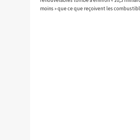
renouvelables tombe à environ « 10,3 milliards 
moins » que ce que reçoivent les combustible