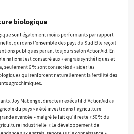
ture biologique
logique sont également moins performants par rapport
rielle, qui dans l’ensemble des pays du Sud
Elle reçoit
ntions publiques par an, toujours selon ActionAid. En
e national est consacré aux « engrais synthétiques et
, seulement 6 % sont consacrés à « aider les
logiques qui renforcent naturellement la fertilité des
rants agrochimiques.
ants. Joy Mabenge, directeur exécutif d'ActionAid au
cole du pays » a été investi dans l'agriculture
rande avancée » malgré le fait qu'il reste « 50 % du
griculture industrielle. « Le développement de
pendance aux engrais, repose sur la connaissance »,