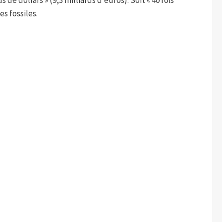
de dollars » (9,3 milliards d’euros). Soit « 40 fois
s fossiles.