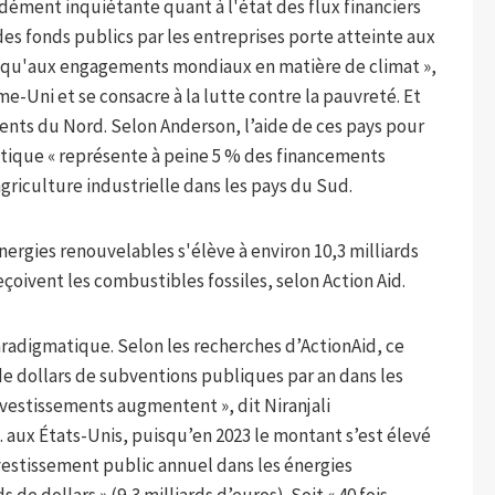
ndément inquiétante quant à l'état des flux financiers
 des fonds publics par les entreprises porte atteinte aux
si qu'aux engagements mondiaux en matière de climat »,
me-Uni et se consacre à la lutte contre la pauvreté. Et
nts du Nord. Selon Anderson, l’aide de ces pays pour
atique « représente à peine 5 % des financements
’agriculture industrielle dans les pays du Sud.
nergies renouvelables s'élève à environ 10,3 milliards
eçoivent les combustibles fossiles, selon Action Aid.
aradigmatique. Selon les recherches d’ActionAid, ce
de dollars de subventions publiques par an dans les
investissements augmentent », dit Niranjali
 aux États-Unis, puisqu’en 2023 le montant s’est élevé
investissement public annuel dans les énergies