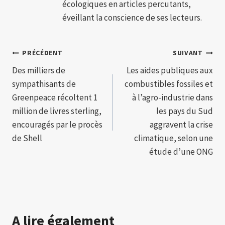
écologiques en articles percutants,
éveillant la conscience de ses lecteurs.
Navigation
PRÉCÉDENT
SUIVANT
Des milliers de
Les aides publiques aux
de
sympathisants de
combustibles fossiles et
l’article
Greenpeace récoltent 1
à l’agro-industrie dans
million de livres sterling,
les pays du Sud
encouragés par le procès
aggravent la crise
de Shell
climatique, selon une
étude d’une ONG
A lire également