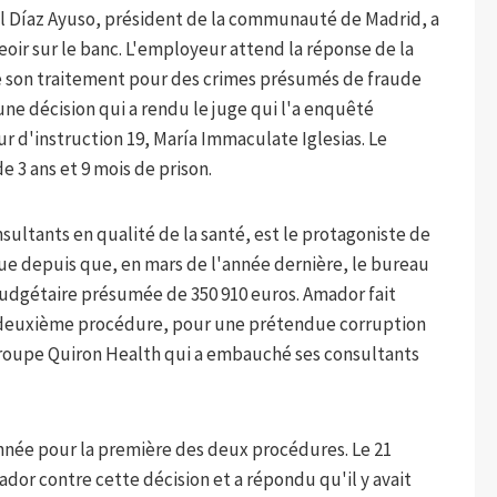
l Díaz Ayuso, président de la communauté de Madrid, a
seoir sur le banc. L'employeur attend la réponse de la
re son traitement pour des crimes présumés de fraude
e décision qui a rendu le juge qui l'a enquêté
ur d'instruction 19, María Immaculate Iglesias. Le
e 3 ans et 9 mois de prison.
sultants en qualité de la santé, est le protagoniste de
que depuis que, en mars de l'année dernière, le bureau
udgétaire présumée de 350 910 euros. Amador fait
 deuxième procédure, pour une prétendue corruption
groupe Quiron Health qui a embauché ses consultants
e année pour la première des deux procédures. Le 21
mador contre cette décision et a répondu qu'il y avait