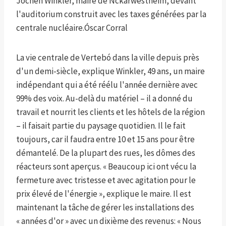
Jochen Winkler, maire de Nckarwestheim, devant
l'auditorium construit avec les taxes générées par la
centrale nucléaire.
Óscar Corral
La vie centrale de Vertebó dans la ville depuis près
d'un demi-siècle, explique Winkler, 49 ans, un maire
indépendant qui a été réélu l'année dernière avec
99% des voix. Au-delà du matériel – il a donné du
travail et nourrit les clients et les hôtels de la région
– il faisait partie du paysage quotidien. Il le fait
toujours, car il faudra entre 10 et 15 ans pour être
démantelé. De la plupart des rues, les dômes des
réacteurs sont aperçus. « Beaucoup ici ont vécu la
fermeture avec tristesse et avec agitation pour le
prix élevé de l'énergie », explique le maire. Il est
maintenant la tâche de gérer les installations des
« années d'or » avec un dixième des revenus: « Nous