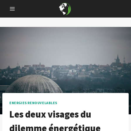
Skip
to
content
ENERGIES RENOUVELABLES
Les deux visages du
dilemme énergétique