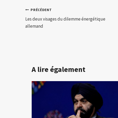
Navigation
PRÉCÉDENT
Les deux visages du dilemme énergétique
de
allemand
l’article
A lire également