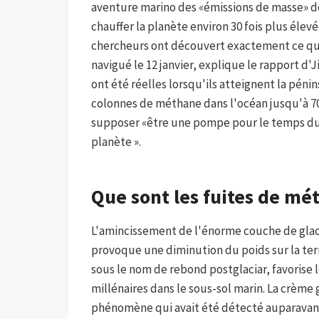
aventure marino des «émissions de masse» d
chauffer la planète environ 30 fois plus élev
chercheurs ont découvert exactement ce qu'il
navigué le 12 janvier, explique le rapport d'
ont été réelles lorsqu'ils atteignent la péni
colonnes de méthane dans l'océan jusqu'à 7
supposer «être une pompe pour le temps d
planète ».
Que sont les fuites de mé
L'amincissement de l'énorme couche de glace a
provoque une diminution du poids sur la te
sous le nom de rebond postglaciar, favorise
millénaires dans le sous-sol marin. La crème
phénomène qui avait été détecté auparavant 