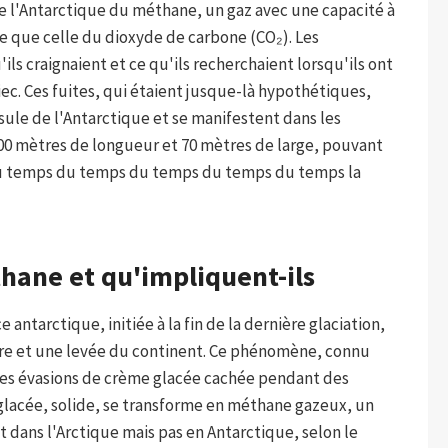
e l'Antarctique du méthane, un gaz avec une capacité à
ée que celle du dioxyde de carbone (CO₂). Les
s craignaient et ce qu'ils recherchaient lorsqu'ils ont
Jiec. Ces fuites, qui étaient jusque-là hypothétiques,
nsule de l'Antarctique et se manifestent dans les
00 mètres de longueur et 70 mètres de large, pouvant
u temps du temps du temps du temps du temps la
thane et qu'impliquent-ils
ntarctique, initiée à la fin de la dernière glaciation,
rre et une levée du continent. Ce phénomène, connu
 les évasions de crème glacée cachée pendant des
 glacée, solide, se transforme en méthane gazeux, un
dans l'Arctique mais pas en Antarctique, selon le