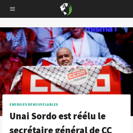
Skip
to
content
ENERGIES RENOUVELABLES
Unai Sordo est réélu le
secrétaire général de CC