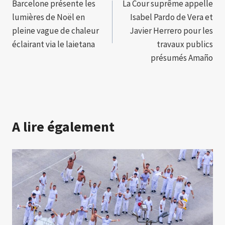
Barcelone présente les
La Cour suprême appelle
de
lumières de Noël en
Isabel Pardo de Vera et
l’article
pleine vague de chaleur
Javier Herrero pour les
éclairant via le laietana
travaux publics
présumés Amaño
A lire également