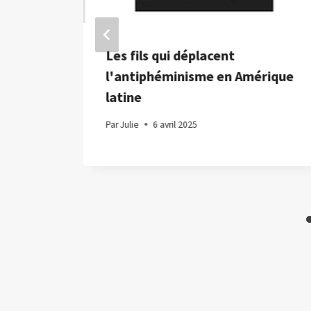
eurs
Les fils qui déplacent
l lors
l'antiphéminisme en Amérique
trole
latine
d
Par
Julie
6 avril 2025
ique