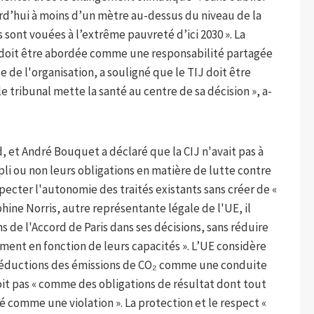
urd’hui à moins d’un mètre au-dessus du niveau de la
 sont vouées à l’extrême pauvreté d’ici 2030 ». La
, « doit être abordée comme une responsabilité partagée
e de l'organisation, a souligné que le TIJ doit être
e tribunal mette la santé au centre de sa décision », a-
 et André Bouquet a déclaré que la CIJ n'avait pas à
pli ou non leurs obligations en matière de lutte contre
ecter l'autonomie des traités existants sans créer de «
phine Norris, autre représentante légale de l'UE, il
ons de l'Accord de Paris dans ses décisions, sans réduire
ent en fonction de leurs capacités ». L’UE considère
s réductions des émissions de CO₂ comme une conduite
nçoit pas « comme des obligations de résultat dont tout
comme une violation ». La protection et le respect «