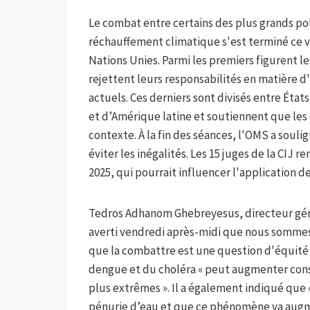
Le combat entre certains des plus grands po
réchauffement climatique s'est terminé ce ve
Nations Unies. Parmi les premiers figurent les
rejettent leurs responsabilités en matière d
actuels. Ces derniers sont divisés entre États
et d’Amérique latine et soutiennent que les
contexte. À la fin des séances, l'OMS a soul
éviter les inégalités. Les 15 juges de la CIJ 
2025, qui pourrait influencer l'application d
Tedros Adhanom Ghebreyesus, directeur géné
averti vendredi après-midi que nous sommes c
que la combattre est une question d'équité »
dengue et du choléra « peut augmenter con
plus extrêmes ». Il a également indiqué que 
pénurie d’eau et que ce phénomène va augme