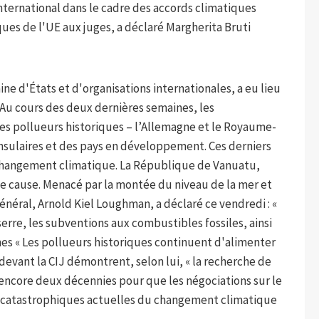
international dans le cadre des accords climatiques
ues de l'UE aux juges, a déclaré Margherita Bruti
ne d'États et d'organisations internationales, a eu lieu
e. Au cours des deux dernières semaines, les
les pollueurs historiques – l’Allemagne et le Royaume-
insulaires et des pays en développement. Ces derniers
changement climatique. La République de Vanuatu,
te cause. Menacé par la montée du niveau de la mer et
néral, Arnold Kiel Loughman, a déclaré ce vendredi : «
serre, les subventions aux combustibles fossiles, ainsi
mes « Les pollueurs historiques continuent d'alimenter
 devant la CIJ démontrent, selon lui, « la recherche de
 encore deux décennies pour que les négociations sur le
catastrophiques actuelles du changement climatique