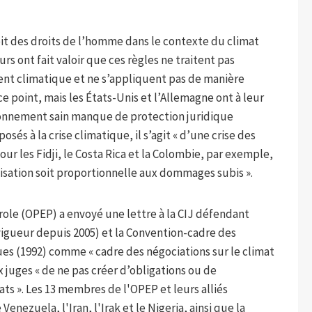
oit des droits de l’homme dans le contexte du climat
urs ont fait valoir que ces règles ne traitent pas
nt climatique et ne s’appliquent pas de manière
 ce point, mais les États-Unis et l’Allemagne ont à leur
nvironnement sain manque de protection juridique
osés à la crise climatique, il s’agit « d’une crise des
Pour les Fidji, le Costa Rica et la Colombie, par exemple,
nisation soit proportionnelle aux dommages subis ».
role (OPEP) a envoyé une lettre à la CIJ défendant
 vigueur depuis 2005) et la Convention-cadre des
es (1992) comme « cadre des négociations sur le climat
x juges « de ne pas créer d’obligations ou de
ts ». Les 13 membres de l'OPEP et leurs alliés
enezuela, l'Iran, l'Irak et le Nigeria, ainsi que la