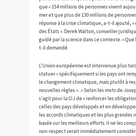
que « 154 millions de personnes vivent aujo
mer et que plus de 130 millions de personnes
réponse à la crise climatique, a-t-il ajouté
des États ». Derek Walton, conseiller juridiqu
guidé par la science dans ce contexte. « Que l
t-il demandé.
L'Union européenne est intervenue plus tard,
statuer « spécifiquement si les pays ont rem
le changement climatique, mais plutôt à resp
nouvelles règles ». .» Selon les mots de Jose
s'agit pour la CIJ de « renforcer les obligati
celles des pays développés et en développem
les accords climatiques et les plus grande
basée sur les meilleurs efforts. Il ne les co
non-respect serait immédiatement considéré 