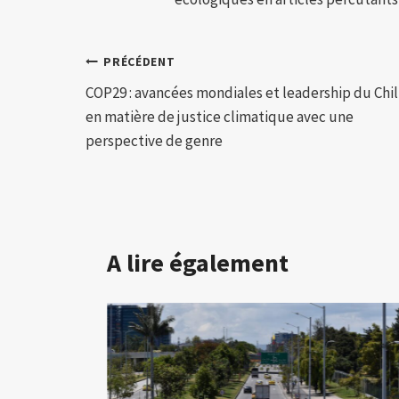
Navigation
PRÉCÉDENT
COP29 : avancées mondiales et leadership du Chil
de
en matière de justice climatique avec une
l’article
perspective de genre
A lire également