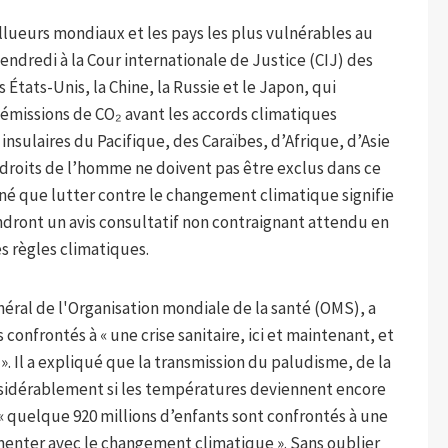
llueurs mondiaux et les pays les plus vulnérables au
ndredi à la Cour internationale de Justice (CIJ) des
 États-Unis, la Chine, la Russie et le Japon, qui
'émissions de CO₂ avant les accords climatiques
 insulaires du Pacifique, des Caraïbes, d’Afrique, d’Asie
 droits de l’homme ne doivent pas être exclus dans ce
igné que lutter contre le changement climatique signifie
rendront un avis consultatif non contraignant attendu en
es règles climatiques.
ral de l'Organisation mondiale de la santé (OMS), a
onfrontés à « une crise sanitaire, ici et maintenant, et
. Il a expliqué que la transmission du paludisme, de la
sidérablement si les températures deviennent encore
« quelque 920 millions d’enfants sont confrontés à une
nter avec le changement climatique ». Sans oublier