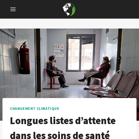
Skip
to
content
CHANGEMENT CLIMATIQUE
Longues listes d’attente
dans les soins de santé