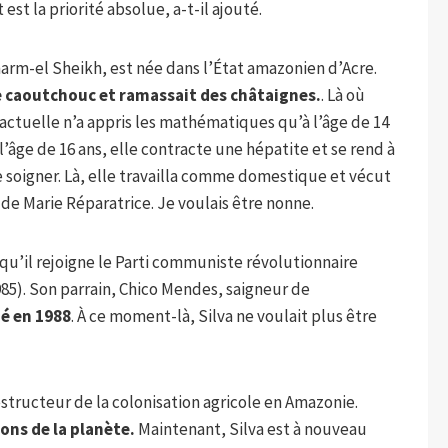
t est la priorité absolue, a-t-il ajouté.
harm-el Sheikh, est née dans l’État amazonien d’Acre.
de caoutchouc et ramassait des châtaignes.
. Là où
tre actuelle n’a appris les mathématiques qu’à l’âge de 14
 l’âge de 16 ans, elle contracte une hépatite et se rend à
ire soigner. Là, elle travailla comme domestique et vécut
e Marie Réparatrice. Je voulais être nonne.
e qu’il rejoigne le Parti communiste révolutionnaire
985). Son parrain, Chico Mendes, saigneur de
né en 1988
. À ce moment-là, Silva ne voulait plus être
structeur de la colonisation agricole en Amazonie.
ons de la planète.
Maintenant, Silva est à nouveau