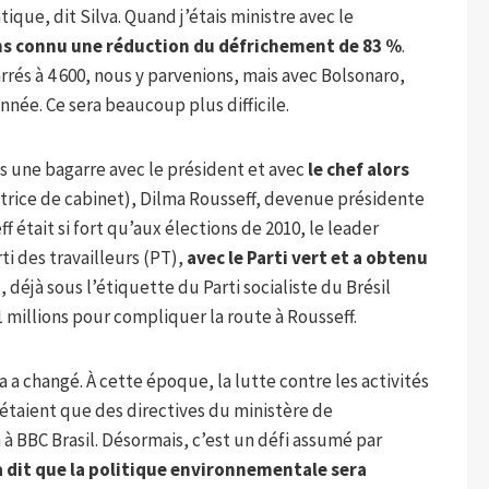
que, dit Silva. Quand j’étais ministre avec le
s connu une réduction du défrichement de 83 %
.
rés à 4 600, nous y parvenions, mais avec Bolsonaro,
ée. Ce sera beaucoup plus difficile.
s une bagarre avec le président et avec
le chef alors
ctrice de cabinet), Dilma Rousseff, devenue présidente
f était si fort qu’aux élections de 2010, le leader
ti des travailleurs (PT),
avec le Parti vert et a obtenu
, déjà sous l’étiquette du Parti socialiste du Brésil
,1 millions pour compliquer la route à Rousseff.
a a changé. À cette époque, la lutte contre les activités
’étaient que des directives du ministère de
à BBC Brasil. Désormais, c’est un défi assumé par
 a dit que la politique environnementale sera