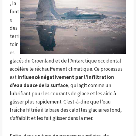
, la
font
e
des
terri
toir
es
glacés du Groenland et de l’Antarctique occidental
accélère le réchauffement climatique. Ce processus
est
influencé négativement par l’infiltration
d’eau douce de la surface
, qui agit comme un
lubrifiant pour les courants de glace et les aide à
glisser plus rapidement. C’est-à-dire que l’eau
fraîche filtrée à la base des calottes glaciaires fond,
s’affaiblit et les fait glisser dans la mer.
Enfin, dans un type de processus similaire, de