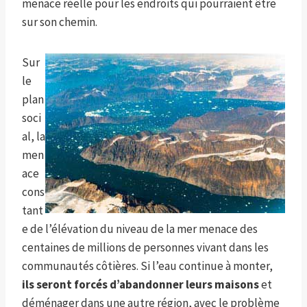
menace réelle pour les endroits qui pourraient être
sur son chemin.
Sur
le
plan
soci
al, la
men
ace
cons
tant
e de l’élévation du niveau de la mer menace des
centaines de millions de personnes vivant dans les
communautés côtières. Si l’eau continue à monter,
ils seront forcés d’abandonner leurs maisons
et
déménager dans une autre région, avec le problème