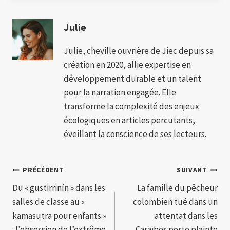
Julie
Julie, cheville ouvrière de Jiec depuis sa
création en 2020, allie expertise en
développement durable et un talent
pour la narration engagée. Elle
transforme la complexité des enjeux
écologiques en articles percutants,
éveillant la conscience de ses lecteurs.
Navigation
PRÉCÉDENT
SUIVANT
Du « gustirrinín » dans les
La famille du pêcheur
de
salles de classe au «
colombien tué dans un
l’article
kamasutra pour enfants »
attentat dans les
: l’obsession de l’extrême
Caraïbes porte plainte