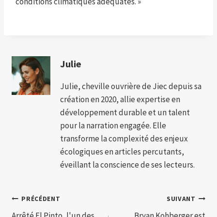
conditions climatiques adéquates. »
Julie
Julie, cheville ouvrière de Jiec depuis sa
création en 2020, allie expertise en
développement durable et un talent
pour la narration engagée. Elle
transforme la complexité des enjeux
écologiques en articles percutants,
éveillant la conscience de ses lecteurs.
Navigation
PRÉCÉDENT
SUIVANT
Arrêté El Pinto, l'un des
Bryan Kohberger est