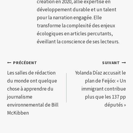
création en 2020, allie expertise en
développement durable et un talent
pour la narration engagée. Elle
transforme la complexité des enjeux
écologiques en articles percutants,
éveillant la conscience de ses lecteurs.
Navigation
PRÉCÉDENT
SUIVANT
Les salles de rédaction
Yolanda Díaz accusait le
de
du monde ont quelque
plan de Feijóo: « Un
l’article
chose à apprendre du
immigrant contribue
journalisme
plus que les 137 pp
environnemental de Bill
députés »
McKibben