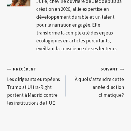
Julie, cheville ouvrière de Jiec depuis sa
création en 2020, allie expertise en
développement durable et un talent
pour la narration engagée. Elle
transforme la complexité des enjeux
écologiques en articles percutants,
éveillant la conscience de ses lecteurs.
Navigation
PRÉCÉDENT
SUIVANT
Les dirigeants européens
À quoi s'attendre cette
de
Trumpist Ultra-Right
année d'action
l’article
portent à Madrid contre
climatique?
les institutions de l'UE