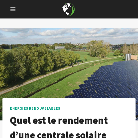
Skip
to
content
ENERGIES RENOUVELABLES
Quel est le rendement
d’une centrale solaire