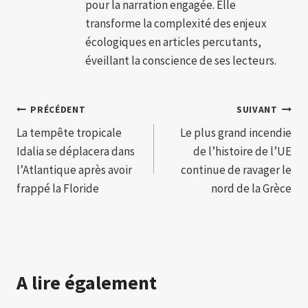
pour la narration engagée. Elle
transforme la complexité des enjeux
écologiques en articles percutants,
éveillant la conscience de ses lecteurs.
Navigation
PRÉCÉDENT
SUIVANT
La tempête tropicale
Le plus grand incendie
de
Idalia se déplacera dans
de l’histoire de l’UE
l’article
l’Atlantique après avoir
continue de ravager le
frappé la Floride
nord de la Grèce
A lire également