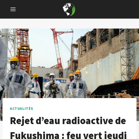
Skip
to
content
ACTUALITÉS
Rejet d’eau radioactive de
Fukushima : feu vert jeudi