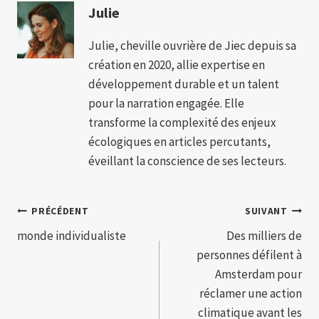
Julie
Julie, cheville ouvrière de Jiec depuis sa
création en 2020, allie expertise en
développement durable et un talent
pour la narration engagée. Elle
transforme la complexité des enjeux
écologiques en articles percutants,
éveillant la conscience de ses lecteurs.
Navigation
PRÉCÉDENT
SUIVANT
monde individualiste
Des milliers de
de
personnes défilent à
l’article
Amsterdam pour
réclamer une action
climatique avant les