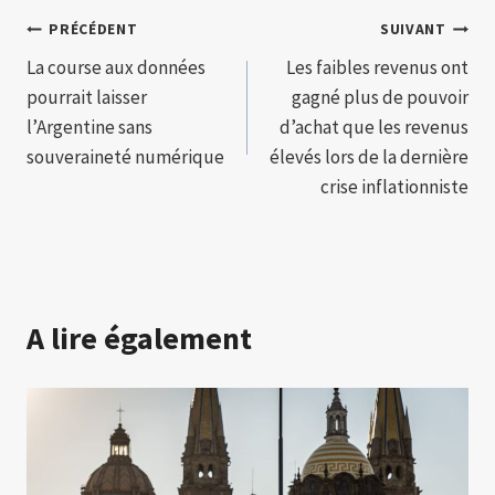
Navigation
PRÉCÉDENT
SUIVANT
La course aux données
Les faibles revenus ont
de
pourrait laisser
gagné plus de pouvoir
l’article
l’Argentine sans
d’achat que les revenus
souveraineté numérique
élevés lors de la dernière
crise inflationniste
A lire également