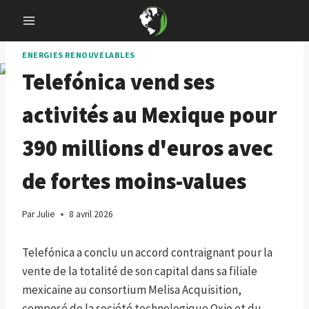
Skip
to
content
ENERGIES RENOUVELABLES
Telefónica vend ses
activités au Mexique pour
390 millions d'euros avec
de fortes moins-values
Par
Julie
8 avril 2026
Telefónica a conclu un accord contraignant pour la
vente de la totalité de son capital dans sa filiale
mexicaine au consortium Melisa Acquisition,
composé de la société technologique Oxio et du