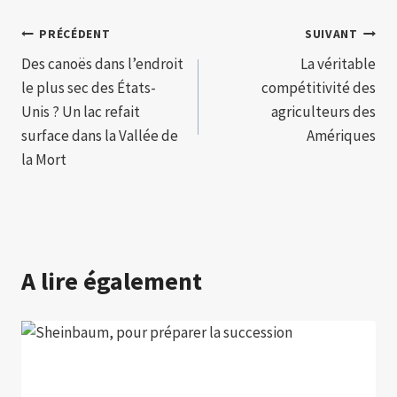
Navigation
PRÉCÉDENT
SUIVANT
Des canoës dans l’endroit
La véritable
de
le plus sec des États-
compétitivité des
l’article
Unis ? Un lac refait
agriculteurs des
surface dans la Vallée de
Amériques
la Mort
A lire également