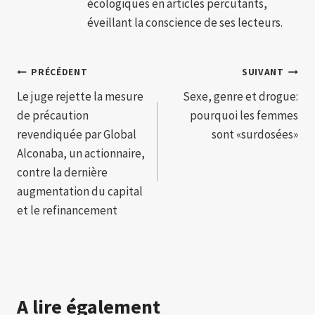
écologiques en articles percutants,
éveillant la conscience de ses lecteurs.
Navigation
PRÉCÉDENT
SUIVANT
Le juge rejette la mesure
Sexe, genre et drogue:
de
de précaution
pourquoi les femmes
l’article
revendiquée par Global
sont «surdosées»
Alconaba, un actionnaire,
contre la dernière
augmentation du capital
et le refinancement
A lire également