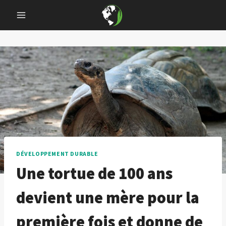
Skip
to
content
DÉVELOPPEMENT DURABLE
Une tortue de 100 ans
devient une mère pour la
première fois et donne de