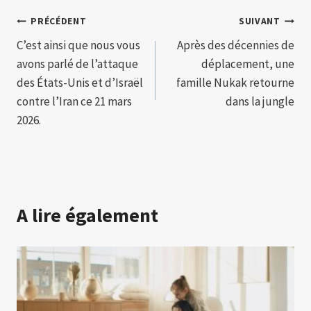
Navigation
PRÉCÉDENT
SUIVANT
C’est ainsi que nous vous
Après des décennies de
de
avons parlé de l’attaque
déplacement, une
l’article
des États-Unis et d’Israël
famille Nukak retourne
contre l’Iran ce 21 mars
dans la jungle
2026.
A lire également