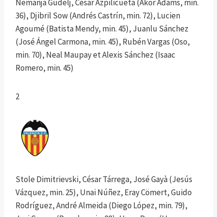
Nemanja Gudelj, César Azpilicueta (Akor Adams, min.
36), Djibril Sow (Andrés Castrín, min. 72), Lucien
Agoumé (Batista Mendy, min. 45), Juanlu Sánchez
(José Ángel Carmona, min. 45), Rubén Vargas (Oso,
min. 70), Neal Maupay et Alexis Sánchez (Isaac
Romero, min. 45)
2
Stole Dimitrievski, César Tárrega, José Gayà (Jesús
Vázquez, min. 25), Unai Núñez, Eray Cömert, Guido
Rodríguez, André Almeida (Diego López, min. 79),