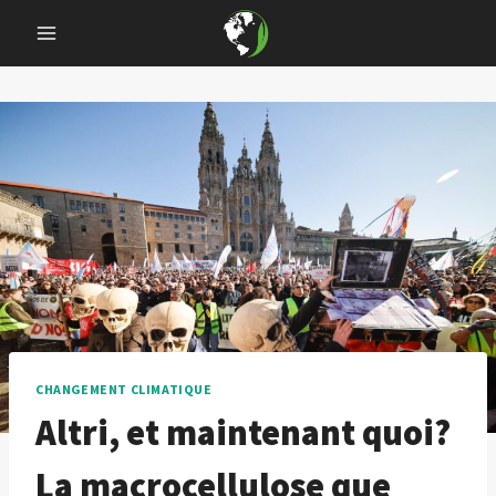
Skip
to
content
CHANGEMENT CLIMATIQUE
Altri, et maintenant quoi?
La macrocellulose que