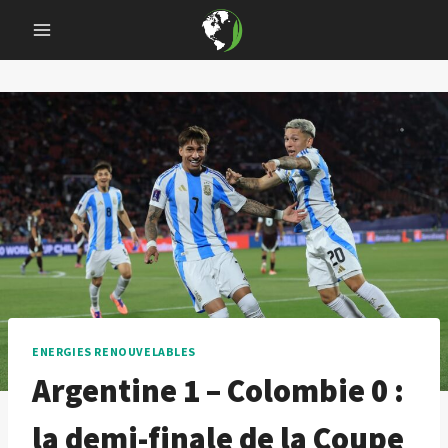
Skip
to
content
ENERGIES RENOUVELABLES
Argentine 1 – Colombie 0 :
la demi-finale de la Coupe