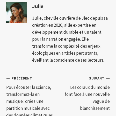
Julie
Julie, cheville ouvrière de Jiec depuis sa
création en 2020, allie expertise en
développement durable et un talent
pour la narration engagée. Elle
transforme la complexité des enjeux
écologiques en articles percutants,
éveillant la conscience de ses lecteurs.
Navigation
PRÉCÉDENT
SUIVANT
Pour écouter la science,
Les coraux du monde
de
transformez-la en
font face à une nouvelle
l’article
musique : créez une
vague de
partition musicale avec
blanchissement
des données climatiques