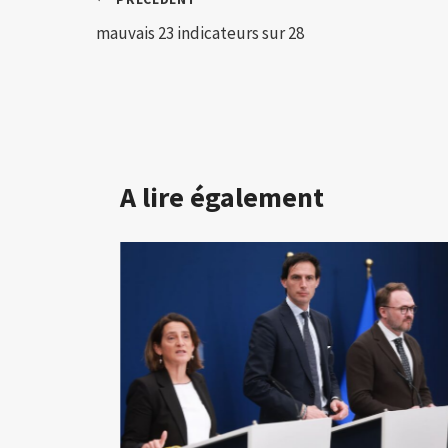
Navigation
mauvais 23 indicateurs sur 28
de
l’article
A lire également