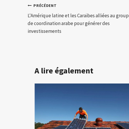
Navigation
PRÉCÉDENT
L'Amérique latine et les Caraïbes alliées au grou
de
de coordination arabe pour générer des
l’article
investissements
A lire également