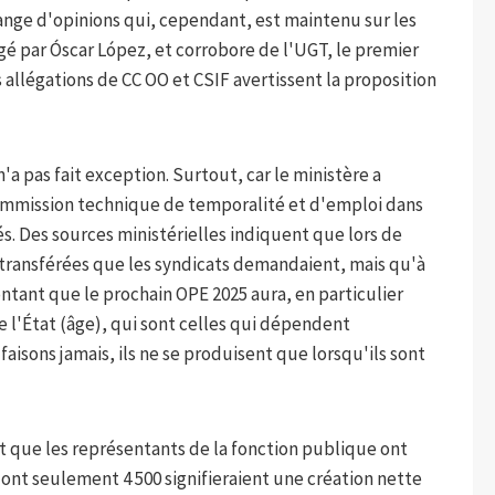
ange d'opinions qui, cependant, est maintenu sur les
rigé par Óscar López, et corrobore de l'UGT, le premier
es allégations de CC OO et CSIF avertissent la proposition
'a pas fait exception. Surtout, car le ministère a
Commission technique de temporalité et d'emploi dans
s. Des sources ministérielles indiquent que lors de
 transférées que les syndicats demandaient, mais qu'à
tant que le prochain OPE 2025 aura, en particulier
e l'État (âge), qui sont celles qui dépendent
isons jamais, ils ne se produisent que lorsqu'ils sont
nt que les représentants de la fonction publique ont
dont seulement 4 500 signifieraient une création nette