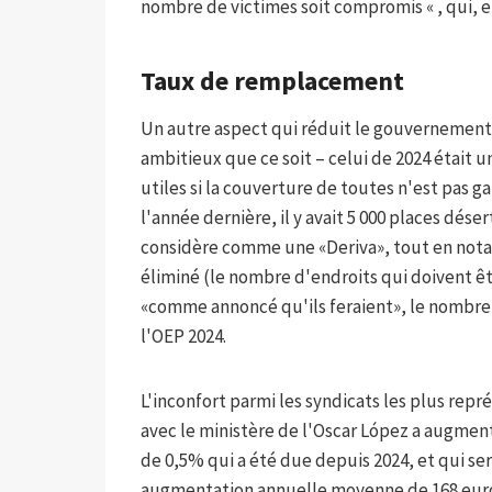
nombre de victimes soit compromis « , qui, en
Taux de remplacement
Un autre aspect qui réduit le gouvernement le
ambitieux que ce soit – celui de 2024 était u
utiles si la couverture de toutes n'est pas ga
l'année dernière, il y avait 5 000 places dés
considère comme une «Deriva», tout en nota
éliminé (le nombre d'endroits qui doivent êt
«comme annoncé qu'ils feraient», le nombre to
l'OEP 2024.
L'inconfort parmi les syndicats les plus repr
avec le ministère de l'Oscar López a augmen
de 0,5% qui a été due depuis 2024, et qui ser
augmentation annuelle moyenne de 168 euros