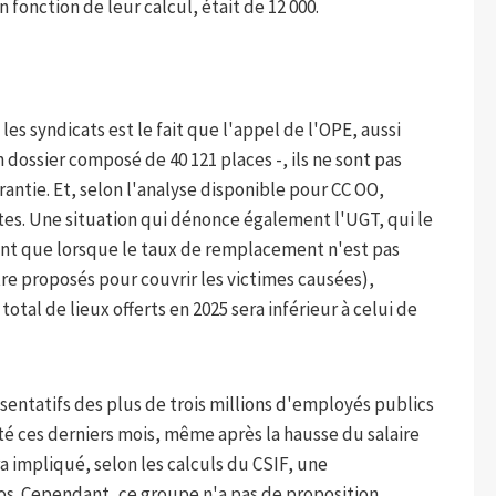
 fonction de leur calcul, était de 12 000.
s syndicats est le fait que l'appel de l'OPE, aussi
n dossier composé de 40 121 places -, ils ne sont pas
rantie. Et, selon l'analyse disponible pour CC OO,
ertes. Une situation qui dénonce également l'UGT, qui le
nt que lorsque le taux de remplacement n'est pas
re proposés pour couvrir les victimes causées),
tal de lieux offerts en 2025 sera inférieur à celui de
ésentatifs des plus de trois millions d'employés publics
té ces derniers mois, même après la hausse du salaire
a impliqué, selon les calculs du CSIF, une
. Cependant, ce groupe n'a pas de proposition