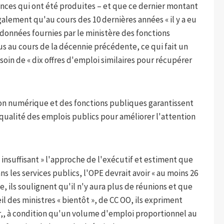
sences qui ont été produites – et que ce dernier montant
également qu'au cours des 10 dernières années « il y a eu
 données fournies par le ministère des fonctions
us au cours de la décennie précédente, ce qui fait un
esoin de « dix offres d'emploi similaires pour récupérer
ion numérique et des fonctions publiques garantissent
qualité des emplois publics pour améliorer l'attention
 insuffisant » l'approche de l'exécutif et estiment que
 les services publics, l'OPE devrait avoir « au moins 26
e, ils soulignent qu'il n'y aura plus de réunions et que
il des ministres « bientôt », de CC OO, ils expriment
er,, à condition qu'un volume d'emploi proportionnel au