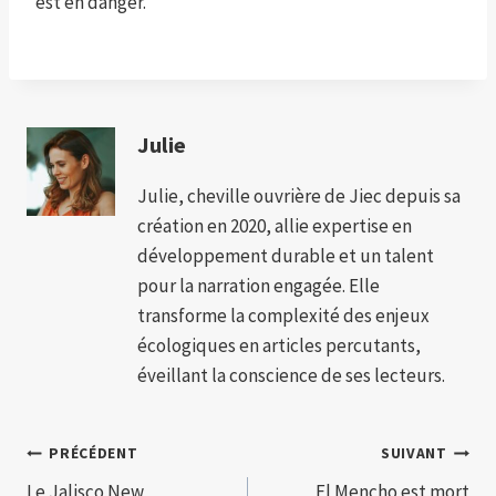
est en danger.
Julie
Julie, cheville ouvrière de Jiec depuis sa
création en 2020, allie expertise en
développement durable et un talent
pour la narration engagée. Elle
transforme la complexité des enjeux
écologiques en articles percutants,
éveillant la conscience de ses lecteurs.
Navigation
PRÉCÉDENT
SUIVANT
Le Jalisco New
El Mencho est mort