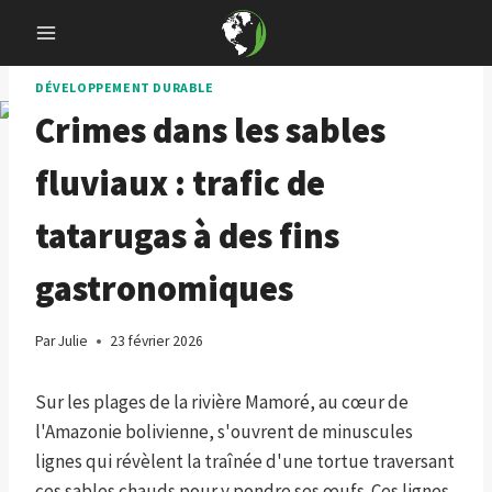
Skip
to
content
DÉVELOPPEMENT DURABLE
Crimes dans les sables
fluviaux : trafic de
tatarugas à des fins
gastronomiques
Par
Julie
23 février 2026
Sur les plages de la rivière Mamoré, au cœur de
l'Amazonie bolivienne, s'ouvrent de minuscules
lignes qui révèlent la traînée d'une tortue traversant
ces sables chauds pour y pondre ses œufs. Ces lignes