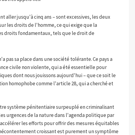
nt aller jusqu'à cinq ans – sont excessives, les deux
 sur les droits de l'homme, ce qui exige que la
s droits fondamentaux, tels que le droit de
'a pas sa place dans une société tolérante. Ce pays a
nce civile non violente, qui a été essentielle pour
ues dont nous jouissons aujourd'hui – que ce soit le
lation homophobe comme l'article 28, qui a cherché et
tre système pénitentiaire surpeuplé en criminalisant
 les urgences de la nature dans l'agenda politique par
ccélérer les efforts pour offrir des mesures équitables
Le mécontentement croissant est purement un symptôme