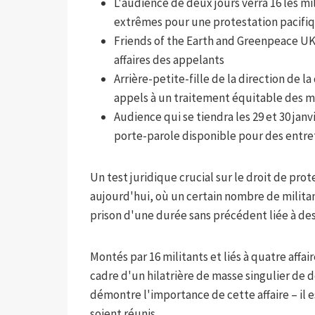
L'audience de deux jours verra 16 les mil
extrêmes pour une protestation pacifi
Friends of the Earth and Greenpeace UK 
affaires des appelants
Arrière-petite-fille de la direction de 
appels à un traitement équitable des m
Audience qui se tiendra les 29 et 30 janv
porte-parole disponible pour des entreti
Un test juridique crucial sur le droit de pr
aujourd'hui, où un certain nombre de militan
prison d'une durée sans précédent liée à des
Montés par 16 militants et liés à quatre affa
cadre d'un hilatrière de masse singulier de de
démontre l'importance de cette affaire – il 
soient réunis.