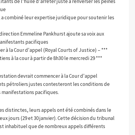
itants de l'huile d'arrêter juste à renverser les peines
que
a combiné leur expertise juridique pour soutenir les
la direction Emmeline Pankhurst ajoute sa voix aux
anifestants pacifiques
ier à la Cour d'appel (Royal Courts of Justice) – ***
ens à la cour à partir de 8h30 le mercredi 29 ***
otestation devrait commencer à la Cour d'appel
ts pétroliers justes contesteront les conditions de
 manifestations pacifiques.
ires distinctes, leurs appels ont été combinés dans le
ux jours (29 et 30 janvier). Cette décision du tribunal
est inhabituel que de nombreux appels différents