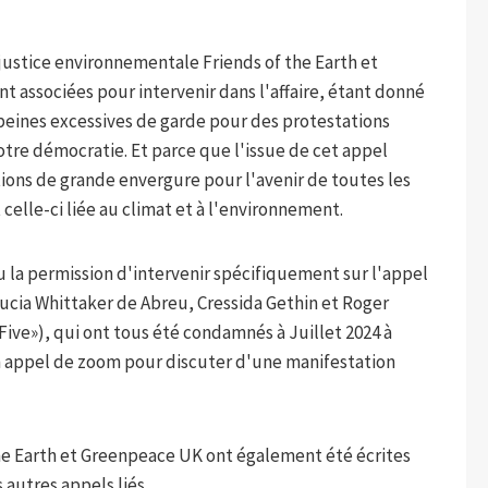
 justice environnementale Friends of the Earth et
t associées pour intervenir dans l'affaire, étant donné
 peines excessives de garde pour des protestations
tre démocratie. Et parce que l'issue de cet appel
ations de grande envergure pour l'avenir de toutes les
celle-ci liée au climat et à l'environnement.
u la permission d'intervenir spécifiquement sur l'appel
Lucia Whittaker de Abreu, Cressida Gethin et Roger
ive»), qui ont tous été condamnés à Juillet 2024 à
n appel de zoom pour discuter d'une manifestation
he Earth et Greenpeace UK ont également été écrites
 autres appels liés.