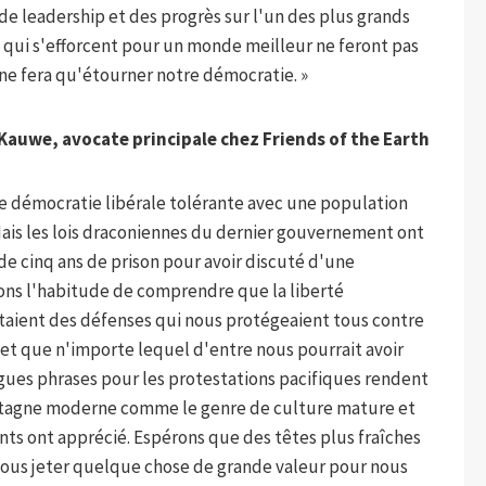
 de leadership et des progrès sur l'un des plus grands
x qui s'efforcent pour un monde meilleur ne feront pas
i ne fera qu'étourner notre démocratie. »
 Kauwe, avocate principale chez Friends of the Earth
ne démocratie libérale tolérante avec une population
 Mais les lois draconiennes du dernier gouvernement ont
e cinq ans de prison pour avoir discuté d'une
ons l'habitude de comprendre que la liberté
étaient des défenses qui nous protégeaient tous contre
t que n'importe lequel d'entre nous pourrait avoir
ngues phrases pour les protestations pacifiques rendent
Bretagne moderne comme le genre de culture mature et
nts ont apprécié. Espérons que des têtes plus fraîches
ous jeter quelque chose de grande valeur pour nous