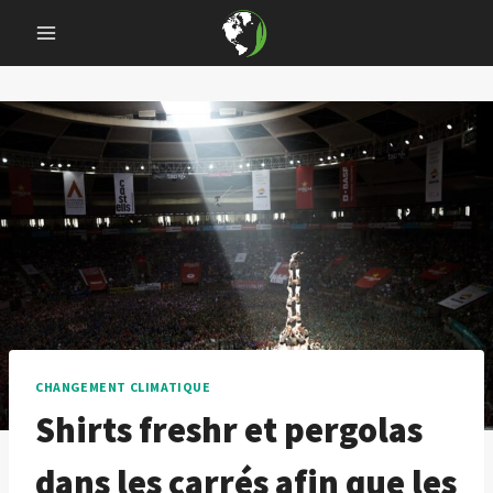
Skip
to
content
CHANGEMENT CLIMATIQUE
Shirts freshr et pergolas
dans les carrés afin que les